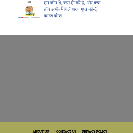
हम कौन थे, क्या हो गये हैं, और क्या
होंगे अभी- मैथिलीशरण गुप्त -हिन्दी
काव्य कोश
शित कराने हेतु पत्रिका के आधिकारिक ई-मेल tmkavykosh@gmail.com पर अ
ABOUT US
CONTACT US
PRIVACY POLICY