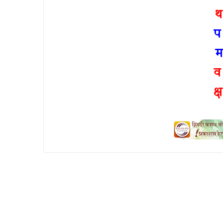
प
म
क