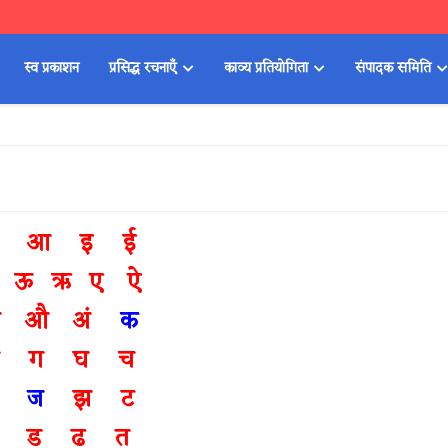
स्व प्रकाशन
प्रसिद्ध रचनाएँ
काव्य प्रतियोगिता
संपादक समिति
आ इ ई
 ऊ ऋ ए ऐ
 औ अं
क
ख ग घ च
छ
ज
झ ट
ठ ड ढ त