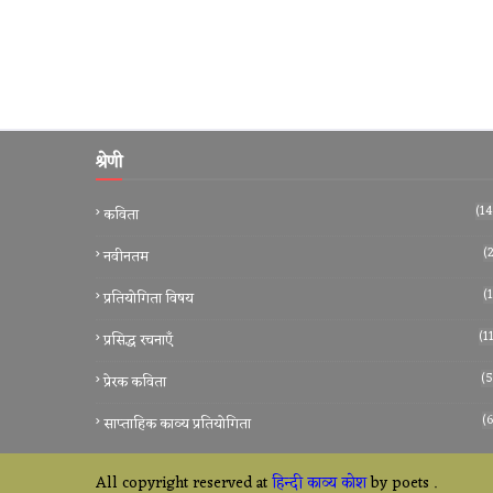
श्रेणी
(14
कविता
(2
नवीनतम
(1
प्रतियोगिता विषय
(1
प्रसिद्ध रचनाएँ
(5
प्रेरक कविता
(6
साप्ताहिक काव्य प्रतियोगिता
All copyright reserved at
हिन्दी काव्य कोश
by poets
.