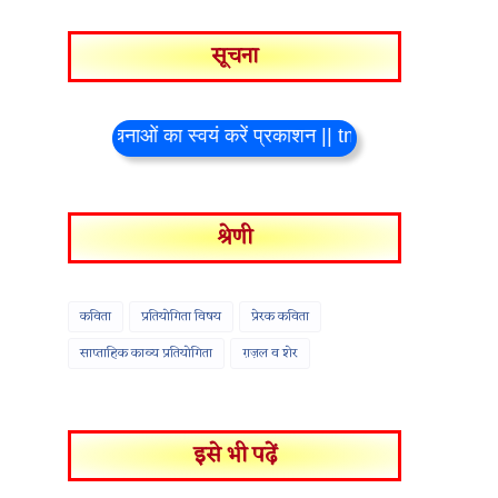
सूचना
ा में अपनी रचनाओं का स्वयं करें प्रकाशन || tmkavykosh@gmail.com
श्रेणी
कविता
प्रतियोगिता विषय
प्रेरक कविता
साप्ताहिक काव्य प्रतियोगिता
ग़ज़ल व शेर
इसे भी पढ़ें