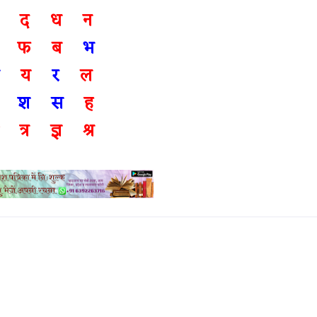
थ द ध न
फ ब
भ
य
र
ल
व
श
स
ह
्ष त्र ज्ञ श्र