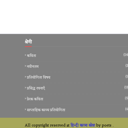
श्रेणी
(14
कविता
 नाम तथा जिस विधा में आप लिखते हैं जैसे कविता, कहानी आदि लिखकर भेज
(2
नवीनतम
(1
प्रतियोगिता विषय
(1
प्रसिद्ध रचनाएँ
(5
प्रेरक कविता
(6
साप्ताहिक काव्य प्रतियोगिता
All copyright reserved at
हिन्दी काव्य कोश
by poets
.